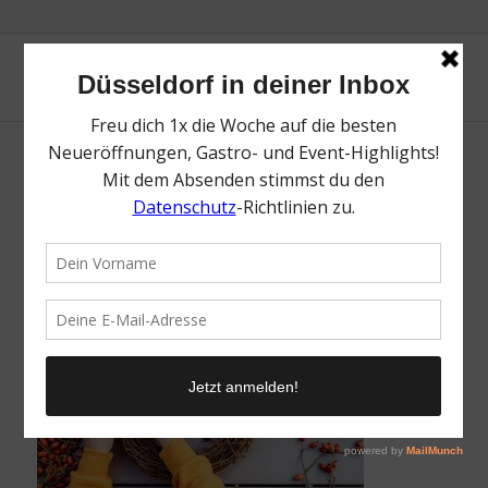
Schley’s | Lieblingsladen | Mr. Düsseldorf |
Foto: Schley’s
/
26. September 2025