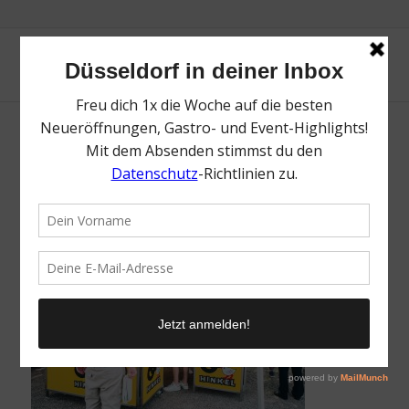
DSC_2733
/
17. Juni 2022